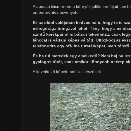
Alaposan kiismertem a környék jelöletlen útjait, ami
embermentes ösvények.
Ez az oldal valójában kedvcsináló, hogy te is sz
méregdrága bringával lehet. Tény, hogy a minőség
szintű kerékpárral is bátran tekerhetsz, csak le
lánccal is váltani képes váltód. Öltözködj az év
telefonodra egy off-line túratérképet, mert térer
És ha túl meredek egy emelkedő? Nem baj ha leszál
gyalogos túrát, csak amikor könnyebb a terep akk
A következő képek mobillal készültek: