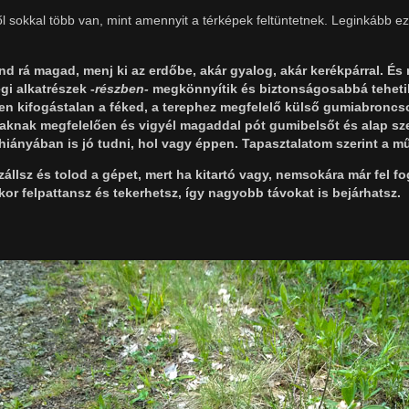
ből sokkal több van, mint amennyit a térképek feltüntetnek. Leginkább e
ánd rá magad, menj ki az erdőbe, akár gyalog, akár kerékpárral. É
i alkatrészek -
részben-
megkönnyítik és biztonságosabbá teheti
gyen kifogástalan a féked, a terephez megfelelő külső gumiabronc
szaknak megfelelően és vigyél magaddal pót gumibelsőt és alap sz
ő hiányában is jó tudni, hol vagy éppen. Tapasztalatom szerint a 
lsz és tolod a gépet, mert ha kitartó vagy, nemsokára már fel fog
or felpattansz és tekerhetsz, így nagyobb távokat is bejárhatsz.