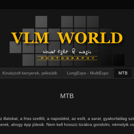
Kovászolt kenyerek, péksütik
LongExpo - MultiExpo
MTB
MTB
 illatokat, a friss szellőt, a napsütést, az esőt, a sarat, gyakorlatilag
rek, ahogy épp jólesik. Nem kell hosszú túrákra gondolni, némelyik c