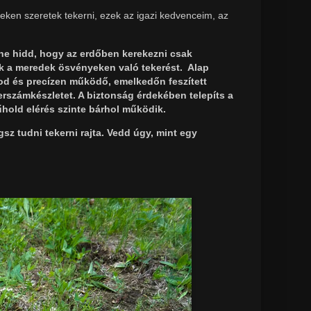
zeken szeretek tekerni, ezek az igazi kedvenceim, az
s ne hidd, hogy az erdőben kerekezni csak
k a meredek ösvényeken való tekerést. Alap
sod és precízen működő, emelkedőn feszített
erszámkészletet. A biztonság érdekében telepíts a
műhold elérés szinte bárhol működik.
sz tudni tekerni rajta. Vedd úgy, mint egy